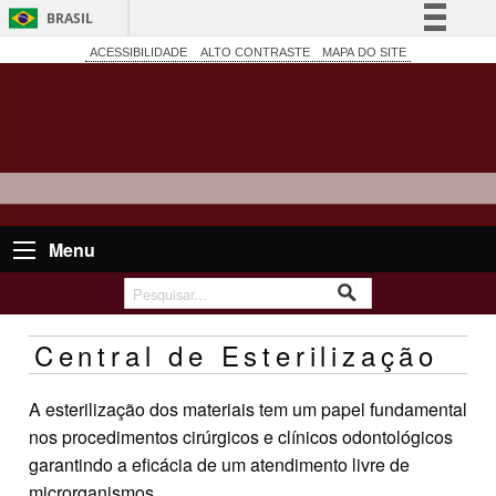
BRASIL
Simplifique!
ACESSIBILIDADE
ALTO CONTRASTE
MAPA DO SITE
Comunica BR
Participe
Acesso à informação
Legislação
Canais
Menu
Central de Esterilização
A esterilização dos materiais tem um papel fundamental
nos procedimentos cirúrgicos e clínicos odontológicos
garantindo a eficácia de um atendimento livre de
microrganismos.