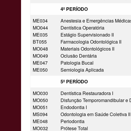
4º PERÍODO
ME034
Anestesia e Emergências Médica
MO044
Dentística Operatória
ME035
Estágio Supervisionado II
BT055
Farmacologia Odontológica II
MO048
Materiais Odontológicos II
MO049
Oclusão Dentária
ME047
Patologia Bucal
ME050
Semiologia Aplicada
5º PERÍODO
MO030
Dentística Restauradora I
MO050
Disfunção Temporomandibular e D
MO051
Endodontia I
MS094
Odontologia em Saúde Coletiva II
ME048
Periodontia
MO032
Prótese Total