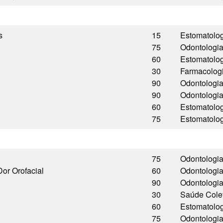
s
15
Estomatolo
75
Odontologi
60
Estomatolo
30
Farmacolog
90
Odontologi
90
Odontologi
60
Estomatolo
75
Estomatolo
75
Odontologi
or Orofacial
60
Odontologi
90
Odontologi
30
Saúde Cole
60
Estomatolo
75
Odontologi