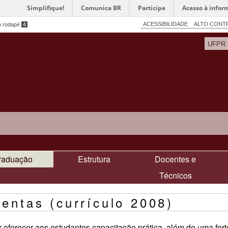
Simplifique!
Comunica BR
Participe
Acesso à infor
ACESSIBILIDADE
ALTO CONT
o rodapé
4
UFPR
raduação
Estrutura
Docentes e
Técnicos
mentas (currículo 2008)
ferecer aos estudantes capacitação prática, além de uma forte