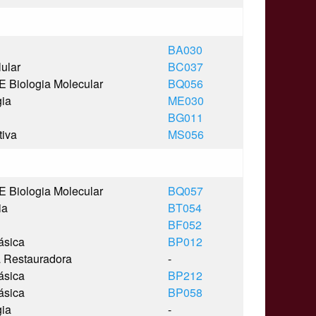
BA030
lular
BC037
E Biologia Molecular
BQ056
gia
ME030
BG011
tiva
MS056
E Biologia Molecular
BQ057
ia
BT054
BF052
ásica
BP012
a Restauradora
-
ásica
BP212
ásica
BP058
gia
-