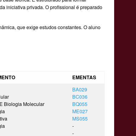
da iniciativa privada. O profissional é preparado
nâmica, que exige estudos constantes. O aluno
MENTO
EMENTAS
BA029
lular
BC036
E Biologia Molecular
BQ055
gia
ME027
tiva
MS055
gia
-
-