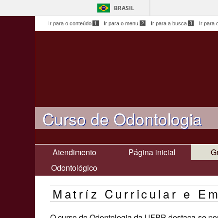
BRASIL
Ir para o conteúdo
1
Ir para o menu
2
Ir para a busca
3
Ir para 
Curso de Odontologia
Atendimento
Página inicial
G
Odontológico
Matríz Curricular e E
O curso de Odontologia da UFPR destaca-se por o