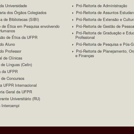
 da Universidade
Pró-Reitoria de Administração
aria dos Órgãos Colegiados
Pró-Reitoria de Assuntos Estudan
a de Bibliotecas (SIBI)
Pró-Reitoria de Extensão e Cultur
 de Ética em Pesquisa envolvendo
Pró-Reitoria de Gestão de Pesso
 Humanos
Pró-Reitoria de Graduação e Edu
são de Ética da UFPR
Profissional
 do Aluno
Pró-Reitoria de Pesquisa e Pós-
 do Professor
Pró-Reitoria de Planejamento, O
e Finanças
al de Clínicas
 de Línguas (Celin)
ra da UFPR
 de Concursos
a UFPR Internacional
ria Geral da UFPR
rante Universitário (RU)
 Intercampi