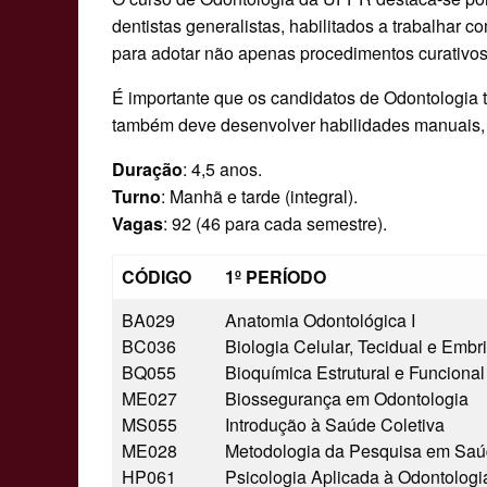
dentistas generalistas, habilitados a trabalhar c
para adotar não apenas procedimentos curativ
É importante que os candidatos de Odontologia 
também deve desenvolver habilidades manuais, p
Duração
: 4,5 anos.
Turno
: Manhã e tarde (integral).
Vagas
: 92 (46 para cada semestre).
CÓDIGO
1º PERÍODO
BA029
Anatomia Odontológica I
BC036
Biologia Celular, Tecidual e Embri
BQ055
Bioquímica Estrutural e Funcional
ME027
Biossegurança em Odontologia
MS055
Introdução à Saúde Coletiva
ME028
Metodologia da Pesquisa em Sa
HP061
Psicologia Aplicada à Odontologi