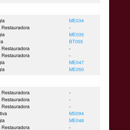
gia
ME034
a Restauradora
-
gia
ME035
ia
BT055
a Restauradora
-
a Restauradora
-
gia
ME047
gia
ME050
a Restauradora
-
a Restauradora
-
a Restauradora
-
tiva
MS094
gia
ME048
a Restauradora
-