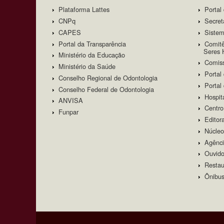
Plataforma Lattes
Portal
CNPq
Secret
CAPES
Sistem
Portal da Transparência
Comitê
Seres
Ministério da Educação
Comis
Ministério da Saúde
Portal
Conselho Regional de Odontologia
Portal
Conselho Federal de Odontologia
Hospit
ANVISA
Centro
Funpar
Edito
Núcleo
Agênci
Ouvido
Restau
Ônibus