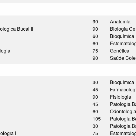
90
Anatomia
ologica Bucal II
90
Biologia Ce
60
Bioquímica 
60
Estomatolo
logia
75
Genética
90
Saúde Cole
30
Bioquímica 
45
Farmacolog
90
Fisiologia
45
Patologia B
60
Odontologi
105
Patologia B
30
Patologia B
ologia I
75
Estomatolo