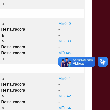
gia
-
gia
ME040
a Restauradora
-
gia
-
gia
ME039
a Restauradora
-
a Restauradora
MO045
gia
ME052
gia
ME041
a Restauradora
-
a Restauradora
-
gia
ME042
a Restauradora
-
gia
ME054