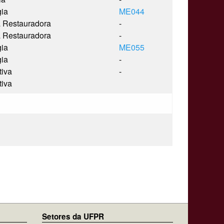
gia
ME044
a Restauradora
-
a Restauradora
-
gia
ME055
gia
-
tiva
-
tiva
Setores da UFPR