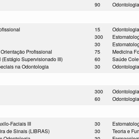
90
Odontologi
fissional
15
Odontologi
300
Estomatolo
30
Estomatolo
 Orientação Profissional
75
Medicina Fo
 (Estágio Supervisionado III)
60
Saúde Cole
eciais na Odontologia
30
Odontologi
300
Odontologi
60
Odontologi
ilo-Faciais III
30
Estomatolo
ra de Sinais (LIBRAS)
30
Teoria e F
m Odontologia
30
Farmacolog