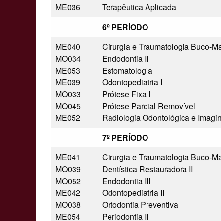
ME036
Terapêutica Aplicada
6º PERÍODO
ME040
Cirurgia e Traumatologia Buco-Max
MO034
Endodontia II
ME053
Estomatologia
ME039
Odontopediatria I
MO033
Prótese Fixa I
MO045
Prótese Parcial Removível
ME052
Radiologia Odontológica e Imagino
7º PERÍODO
ME041
Cirurgia e Traumatologia Buco-Max
MO039
Dentística Restauradora II
MO052
Endodontia III
ME042
Odontopediatria II
MO038
Ortodontia Preventiva
ME054
Periodontia II