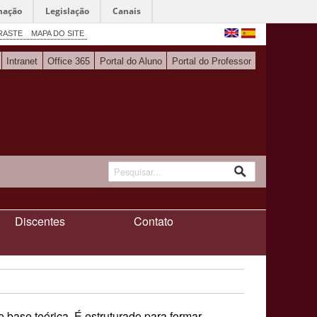
mação
Legislação
Canais
RASTE
MAPA DO SITE
Intranet
Office 365
Portal do Aluno
Portal do Professor
Discentes
Contato
 base teórica. É estruturado para formar