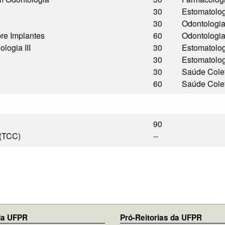
30
Estomatolo
30
Odontologi
re Implantes
60
Odontologi
logia III
30
Estomatolo
30
Estomatolo
30
Saúde Cole
60
Saúde Cole
90
 (TCC)
--
 da UFPR
Pró-Reitorias da UFPR