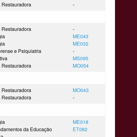
a Restauradora
-
a Restauradora
-
gia
ME043
gia
ME032
rense e Psiquiatria
-
tiva
MS095
a Restauradora
MO054
a Restauradora
MO043
a Restauradora
-
gia
ME018
undamentos da Educação
ET082
ia
-