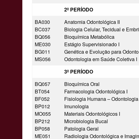
2º PERÍODO
BA030
Anatomia Odontológica II
BC037
Biologia Celular, Tecidual e Embri
BQ056
Bioquímica Metabólica
ME030
Estágio Supervisionado I
BG011
Genética e Evolução para Odonto
MS056
Odontologia em Saúde Coletiva I
3º PERÍODO
BQ057
Bioquímica Oral
BT054
Farmacologia Odontológica I
BF052
Fisiologia Humana – Odontologia
BP012
Imunologia
MO055
Materiais Odontológicos I
BP212
Microbiologia Bucal
BP058
Patologia Geral
ME051
Radiologia Odontológica e Imagin