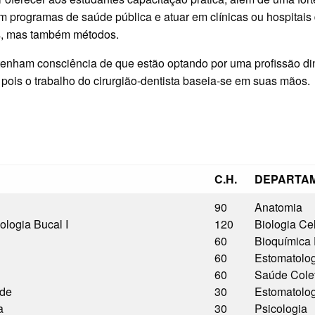
om programas de saúde pública e atuar em clínicas ou hospitais 
os, mas também métodos.
tenham consciência de que estão optando por uma profissão di
ois o trabalho do cirurgião-dentista baseia-se em suas mãos.
C.H.
DEPARTA
90
Anatomia
ologia Bucal I
120
Biologia Ce
60
Bioquímica 
60
Estomatolo
60
Saúde Cole
úde
30
Estomatolo
a
30
Psicologia