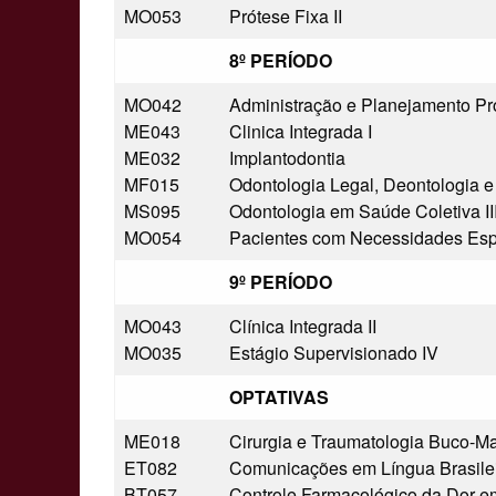
MO053
Prótese Fixa II
8º PERÍODO
MO042
Administração e Planejamento Pro
ME043
Clinica Integrada I
ME032
Implantodontia
MF015
Odontologia Legal, Deontologia e
MS095
Odontologia em Saúde Coletiva III
MO054
Pacientes com Necessidades Esp
9º PERÍODO
MO043
Clínica Integrada II
MO035
Estágio Supervisionado IV
OPTATIVAS
ME018
Cirurgia e Traumatologia Buco-Max
ET082
Comunicações em Língua Brasilei
BT057
Controle Farmacológico da Dor e