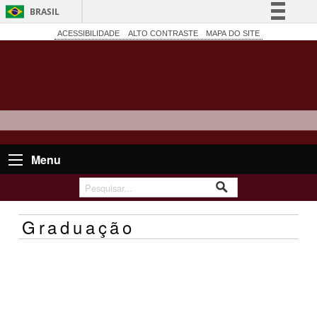
BRASIL
Simplifique!
ACESSIBILIDADE
ALTO CONTRASTE
MAPA DO SITE
Comunica BR
Participe
Acesso à informação
Legislação
Canais
Menu
Graduação