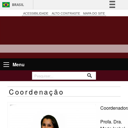
BRASIL
Simplifique!
ACESSIBILIDADE
ALTO CONTRASTE
MAPA DO SITE
Comunica BR
Participe
Acesso à informação
Legislação
Canais
Menu
Coordenação
Coordenador
Profa. Dra.