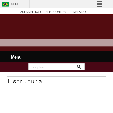
BRASIL
Simplifique!
ACESSIBILIDADE
ALTO CONTRASTE
MAPA DO SITE
Comunica BR
Participe
Acesso à informação
Legislação
Canais
Menu
Estrutura