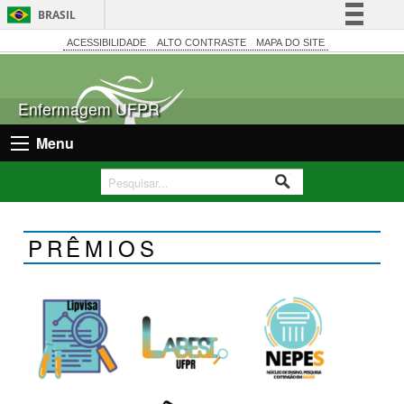
BRASIL
Simplifique!
ACESSIBILIDADE
ALTO CONTRASTE
MAPA DO SITE
Comunica BR
Participe
Enfermagem UFPR
Acesso à informação
Menu
Legislação
Canais
PRÊMIOS