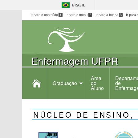
BRASIL
Ir para o conteúdo
1
Ir para o menu
2
Ir para a busca
3
Ir para 
Enfermagem UFPR
Área
Departam
Graduação
do
de
Aluno
Enfermag
NÚCLEO DE ENSINO,