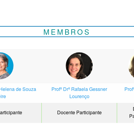
MEMBROS
 Helena de Souza
Profª Drª Rafaela Gessner
Prof
ire
Lourenço
rticipante
Docente Participante
Pa