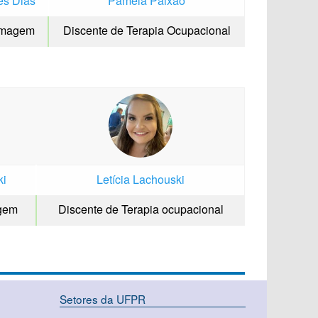
es Dias
Pamela Paixão
rmagem
Discente de Terapia Ocupacional
ki
Letícia Lachouski
agem
Discente de Terapia ocupacional
Setores da UFPR