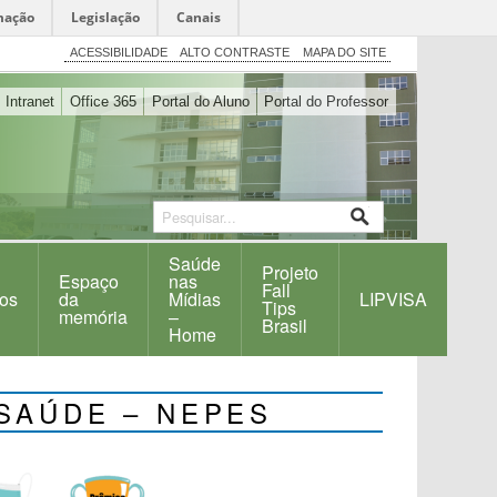
mação
Legislação
Canais
ACESSIBILIDADE
ALTO CONTRASTE
MAPA DO SITE
Intranet
Office 365
Portal do Aluno
Portal do Professor
Saúde
Projeto
Espaço
nas
Fall
os
da
Mídias
LIPVISA
Tips
memória
–
Brasil
Home
SAÚDE – NEPES