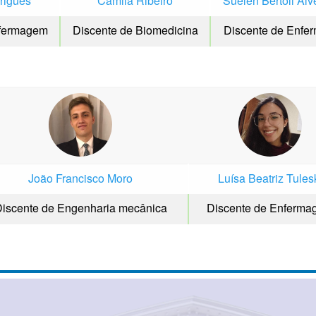
rigues
Camila Ribeiro
Suelen Bertoli Alv
nfermagem
Discente de Biomedicina
Discente de Enfe
João Francisco Moro
Luísa Beatriz Tules
iscente de Engenharia mecânica
Discente de Enferm