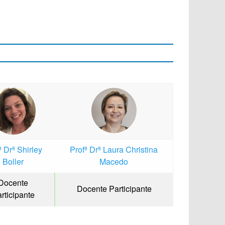
ª Drª Shirley
Profª Drª Laura Christina
Boller
Macedo
Docente
Docente Participante
rticipante