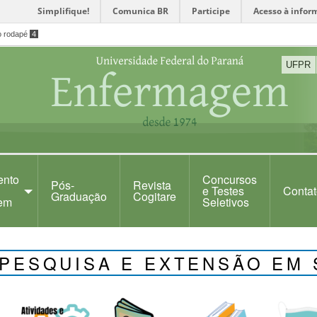
Simplifique!
Comunica BR
Participe
Acesso à infor
o rodapé
4
UFPR
ento
Concursos
Pós-
Revista
e Testes
Contat
Graduação
Cogitare
em
Seletivos
 PESQUISA E EXTENSÃO EM 