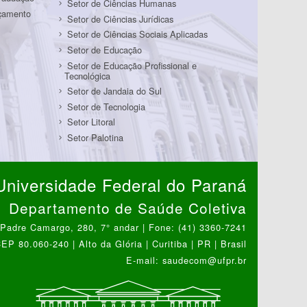
Setor de Ciências Humanas
rçamento
Setor de Ciências Jurídicas
Setor de Ciências Sociais Aplicadas
Setor de Educação
Setor de Educação Profissional e
Tecnológica
Setor de Jandaia do Sul
Setor de Tecnologia
Setor Litoral
Setor Palotina
Universidade Federal do Paraná
Departamento de Saúde Coletiva
Padre Camargo, 280, 7° andar | Fone: (41) 3360-7241
EP 80.060-240 | Alto da Glória | Curitiba | PR | Brasil
E-mail: saudecom@ufpr.br