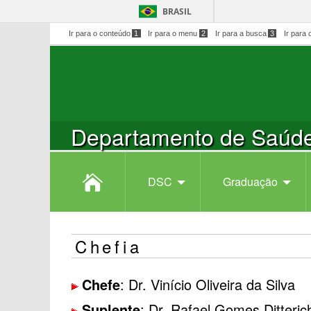
BRASIL
Ir para o conteúdo
1
Ir para o menu
2
Ir para a busca
3
Ir para 
Departamento de Saúde
DSC
Graduação
Chefia
Chefe
: Dr. Vinício Oliveira da Silva
Suplente
: Dr. Rafael Gomes Ditteric