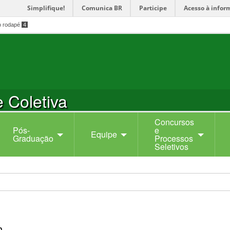
Simplifique!
Comunica BR
Participe
Acesso à infor
o rodapé
4
 Coletiva
Concursos
Pós-
e
Equipe
Graduação
Processos
Seletivos
h