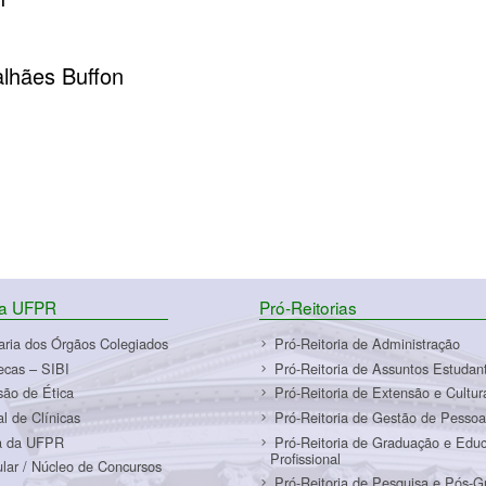
alhães Buffon
da UFPR
Pró-Reitorias
aria dos Órgãos Colegiados
Pró-Reitoria de Administração
tecas – SIBI
Pró-Reitoria de Assuntos Estudant
ão de Ética
Pró-Reitoria de Extensão e Cultur
al de Clínicas
Pró-Reitoria de Gestão de Pessoa
a da UFPR
Pró-Reitoria de Graduação e Edu
Profissional
ular / Núcleo de Concursos
Pró-Reitoria de Pesquisa e Pós-