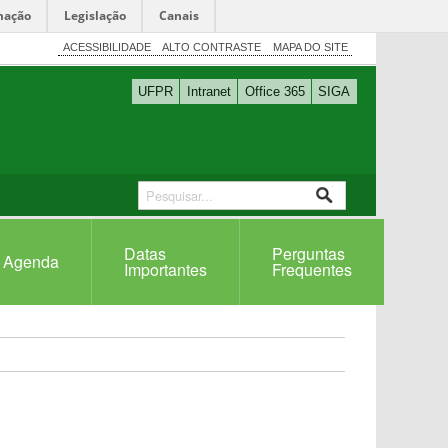
mação
Legislação
Canais
ACESSIBILIDADE
ALTO CONTRASTE
MAPA DO SITE
UFPR
Intranet
Office 365
SIGA
Datas
Perguntas
Agenda
Importantes
Frequentes