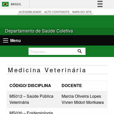
BRASIL
Simplifique!
ACESSIBILIDADE
ALTO CONTRASTE
MAPA DO SITE
Comunica BR
Participe
Departamento de Saúde Coletiva
Acesso à informação
Menu
Legislação
Canais
Medicina Veterinária
CÓDIGO/ DISCIPLINA
DOCENTE
MS012 – Saúde Pública
Marcia Oliveira Lopes
Veterinária
Vivien Midori Morikawa
MS030 – Epidemiologia