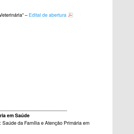
Veterinária” –
Edital de abertura
_________________________
ária em Saúde
a: Saúde da Família e Atenção Primária em