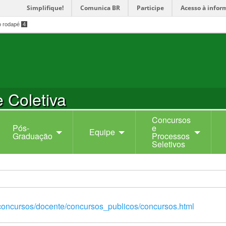
Simplifique!
Comunica BR
Participe
Acesso à infor
o rodapé
4
 Coletiva
Concursos
Pós-
e
Equipe
Graduação
Processos
Seletivos
/concursos/docente/concursos_publicos/concursos.html