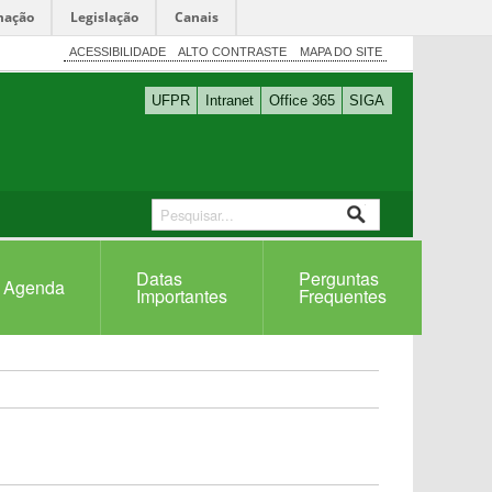
mação
Legislação
Canais
ACESSIBILIDADE
ALTO CONTRASTE
MAPA DO SITE
UFPR
Intranet
Office 365
SIGA
Datas
Perguntas
Agenda
Importantes
Frequentes