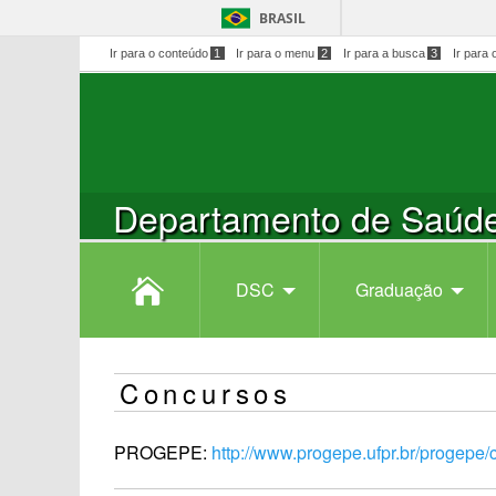
BRASIL
Ir para o conteúdo
1
Ir para o menu
2
Ir para a busca
3
Ir para 
Departamento de Saúde
DSC
Graduação
Concursos
PROGEPE:
http://www.progepe.ufpr.br/progepe