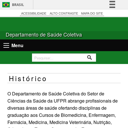
BRASIL
Simplifique!
ACESSIBILIDADE
ALTO CONTRASTE
MAPA DO SITE
Comunica BR
Participe
Departamento de Saúde Coletiva
Acesso à informação
Menu
Legislação
Canais
Histórico
O Departamento de Saúde Coletiva do Setor de
Ciências da Saúde da UFPR abrange profissionais de
diversas áreas de saúde ofertando disciplinas de
graduação aos Cursos de Biomedicina, Enfermagem,
Farmácia, Medicina, Medicina Veterinária, Nutrição,