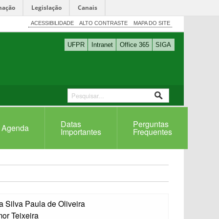
mação
Legislação
Canais
ACESSIBILIDADE
ALTO CONTRASTE
MAPA DO SITE
UFPR
Intranet
Office 365
SIGA
Datas
Perguntas
Agenda
Importantes
Frequentes
a Silva Paula de Oliveira
or Teixeira