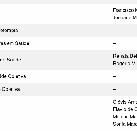
Francisco 
Joseane Ma
oterapia
–
ivas em Saúde
–
Renata Bel
 de Saúde
Rogério M
úde Coletiva
–
 Coletiva
–
Clóvis Arn
Flávio de Q
Mônica Mar
Sonia Mar