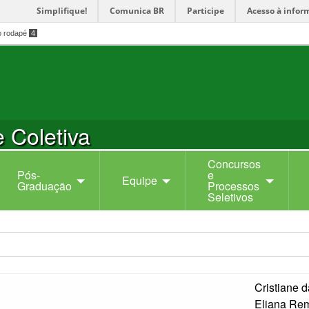
Simplifique!
Comunica BR
Participe
Acesso à infor
o rodapé
4
 Coletiva
Concursos
Pós-
e
Equipe
Graduação
Processos
Seletivos
Cristiane d
Eliana Rem