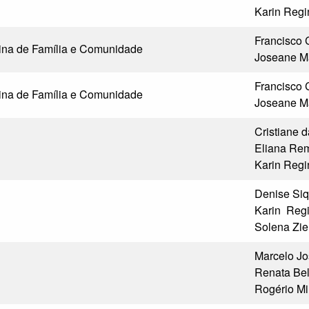
Karin Reg
Francisco 
cina de Família e Comunidade
Joseane Ma
Francisco 
cina de Família e Comunidade
Joseane Ma
Cristiane d
Eliana Rem
Karin Reg
Denise Siq
Karin Reg
Solena Zie
Marcelo Jo
Renata Bel
Rogério M