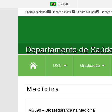
BRASIL
Ir para o conteúdo
1
Ir para o menu
2
Ir para a busca
3
Ir para 
Departamento de Saúde
DSC
Graduação
Medicina
MS096 – Biossegurança na Medicina