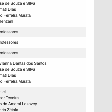
sé de Souza e Silva
mati Dias
to Ferreira Murata
lenzani
rofessores
rofessores
rofessores
Vianna Dantas dos Santos
sé de Souza e Silva
mati Dias
to Ferreira Murata
iel
or Texeira
s do Amaral Lozovey
rto Zétola