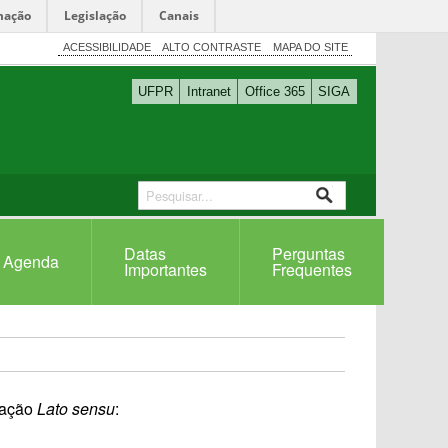
mação
Legislação
Canais
ACESSIBILIDADE
ALTO CONTRASTE
MAPA DO SITE
UFPR
Intranet
Office 365
SIGA
Datas
Perguntas
Agenda
Importantes
Frequentes
uação
Lato sensu
: