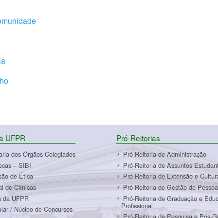
Comunidade
ia
lho
da UFPR
Pró-Reitorias
aria dos Órgãos Colegiados
Pró-Reitoria de Administração
tecas – SIBI
Pró-Reitoria de Assuntos Estudant
ão de Ética
Pró-Reitoria de Extensão e Cultur
al de Clínicas
Pró-Reitoria de Gestão de Pessoa
a da UFPR
Pró-Reitoria de Graduação e Edu
Profissional
ular / Núcleo de Concursos
Pró-Reitoria de Pesquisa e Pós-