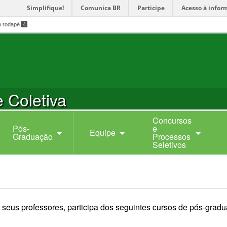
Simplifique!
Comunica BR
Participe
Acesso à infor
o rodapé
4
 Coletiva
Concursos
Pós-
e
Equipe
Graduação
Processos
Seletivos
seus professores, participa dos seguintes cursos de pós-grad