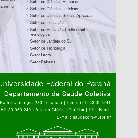
Setor de Ciências Humanas
rçamento
Setor de Ciências Jurídicas
Setor de Ciências Sociais Aplicadas
Setor de Educação
Setor de Educação Profissional e
Tecnológica
Setor de Jandaia do Sul
Setor de Tecnologia
Setor Litoral
Setor Palotina
Universidade Federal do Paraná
Departamento de Saúde Coletiva
Padre Camargo, 280, 7° andar | Fone: (41) 3360-7241
EP 80.060-240 | Alto da Glória | Curitiba | PR | Brasil
E-mail: saudecom@ufpr.br