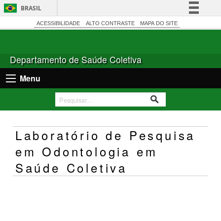
BRASIL
Simplifique!
ACESSIBILIDADE
ALTO CONTRASTE
MAPA DO SITE
Comunica BR
Participe
Departamento de Saúde Coletiva
Acesso à informação
Menu
Legislação
Canais
Laboratório de Pesquisa
em Odontologia em
Saúde Coletiva