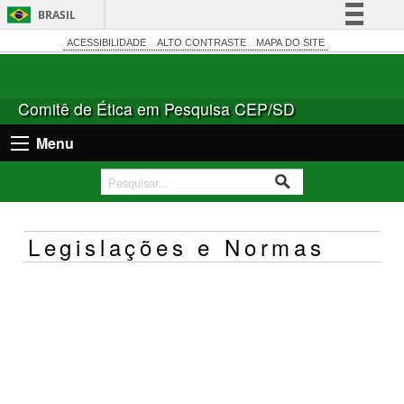
BRASIL
Simplifique!
ACESSIBILIDADE
ALTO CONTRASTE
MAPA DO SITE
Comunica BR
Participe
Comitê de Ética em Pesquisa CEP/SD
Acesso à informação
Menu
Legislação
Canais
Legislações e Normas