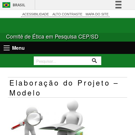
BRASIL
Simplifique!
ACESSIBILIDADE
ALTO CONTRASTE
MAPA DO SITE
Comunica BR
Participe
Comitê de Ética em Pesquisa CEP/SD
Acesso à informação
Menu
Legislação
Canais
Elaboração do Projeto –
Modelo