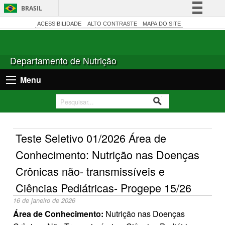
BRASIL
Simplifique!
ACESSIBILIDADE
ALTO CONTRASTE
MAPA DO SITE
Comunica BR
Participe
Departamento de Nutrição
Acesso à informação
Menu
Legislação
Canais
Teste Seletivo 01/2026 Área de
Conhecimento: Nutrição nas Doenças
Crônicas não- transmissíveis e
Ciências Pediátricas- Progepe 15/26
16 de janeiro de 2026
Área de Conhecimento:
Nutrição nas Doenças