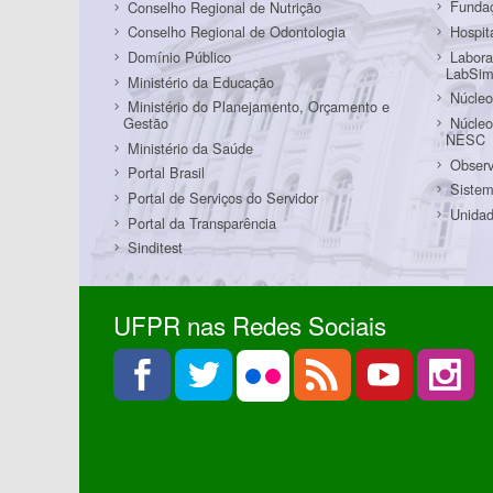
Funda
Conselho Regional de Nutrição
Hospit
Conselho Regional de Odontologia
Labora
Domínio Público
LabSi
Ministério da Educação
Núcleo
Ministério do Planejamento, Orçamento e
Núcleo
Gestão
NESC
Ministério da Saúde
Observ
Portal Brasil
Sistem
Portal de Serviços do Servidor
Unidad
Portal da Transparência
Sinditest
UFPR nas Redes Sociais