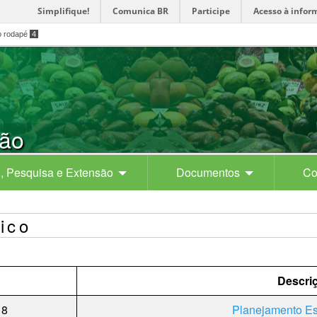
Simplifique!
Comunica BR
Participe
Acesso à infor
o rodapé
4
ção
, Pesquisa e Extensão
Documentos
Co
ico
Descri
18
Planejamento Es