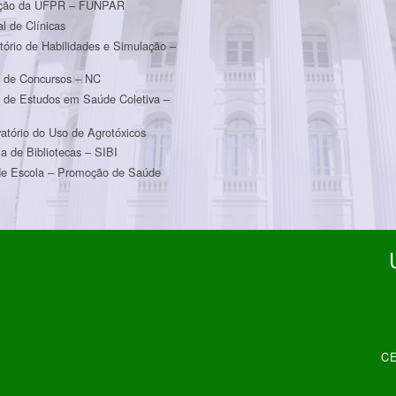
ção da UFPR – FUNPAR
al de Clínicas
tório de Habilidades e Simulação –
m
 de Concursos – NC
 de Estudos em Saúde Coletiva –
atório do Uso de Agrotóxicos
a de Bibliotecas – SIBI
e Escola – Promoção de Saúde
CE