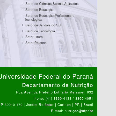
Setor de Ciências Sociais Aplicadas
Setor de Educação
Setor de Educação Profissional e
Tecnológica
Setor de Jandaia do Sul
Setor de Tecnologia
Setor Litoral
Setor Palotina
Universidade Federal do Paraná
Departamento de Nutrição
Rua Avenida Prefeito Lothário Meissner, 632
Fone: (41) 3360-4133 / 3360-4051
P 80210-170 | Jardim Botânico | Curitiba | PR | Brasil
E-mail: nutrição@ufpr.br