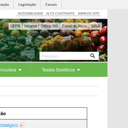
mação
Legislação
Canais
ACESSIBILIDADE
ALTO CONTRASTE
MAPA DO SITE
UFPR
Intranet
Office 365
Portal do Aluno
SIGA
ncursos
Testes Seletivos
ção
tratégico