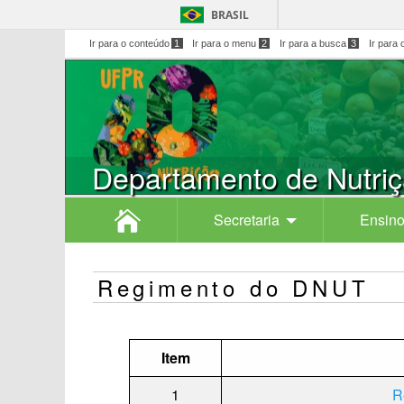
BRASIL
Ir para o conteúdo
1
Ir para o menu
2
Ir para a busca
3
Ir para 
Departamento de Nutri
Secretaria
Ensino
Regimento do DNUT
Item
1
R