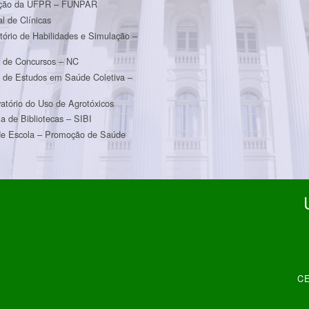
ção da UFPR – FUNPAR
al de Clínicas
tório de Habilidades e Simulação –
m
 de Concursos – NC
 de Estudos em Saúde Coletiva –
atório do Uso de Agrotóxicos
a de Bibliotecas – SIBI
e Escola – Promoção de Saúde
CE