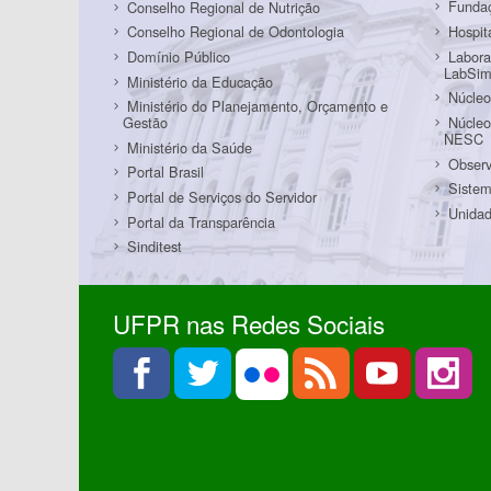
Funda
Conselho Regional de Nutrição
Hospit
Conselho Regional de Odontologia
Labora
Domínio Público
LabSi
Ministério da Educação
Núcleo
Ministério do Planejamento, Orçamento e
Núcleo
Gestão
NESC
Ministério da Saúde
Observ
Portal Brasil
Sistem
Portal de Serviços do Servidor
Unidad
Portal da Transparência
Sinditest
UFPR nas Redes Sociais