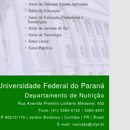
Setor de Ciências Sociais Aplicadas
Setor de Educação
Setor de Educação Profissional e
Tecnológica
Setor de Jandaia do Sul
Setor de Tecnologia
Setor Litoral
Setor Palotina
Universidade Federal do Paraná
Departamento de Nutrição
Rua Avenida Prefeito Lothário Meissner, 632
Fone: (41) 3360-4133 / 3360-4051
P 80210-170 | Jardim Botânico | Curitiba | PR | Brasil
E-mail: nutrição@ufpr.br