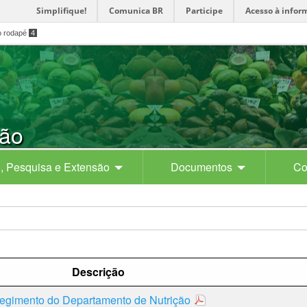
Simplifique!
Comunica BR
Participe
Acesso à infor
o rodapé
4
ção
, Pesquisa e Extensão
Documentos
Co
Descrição
egimento do Departamento de Nutrição