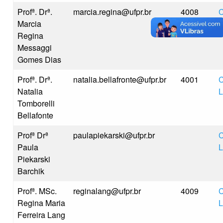
Profª. Drª.
marcia.regina@ufpr.br
4008
C
Marcia
L
Regina
Messaggi
Gomes Dias
Profª. Drª.
natalia.bellafronte@ufpr.br
4001
C
Natalia
L
Tomborelli
Bellafonte
Profª Drª
paulapiekarski@ufpr.br
C
Paula
L
Piekarski
Barchik
Profª. MSc.
reginalang@ufpr.br
4009
C
Regina Maria
L
Ferreira Lang