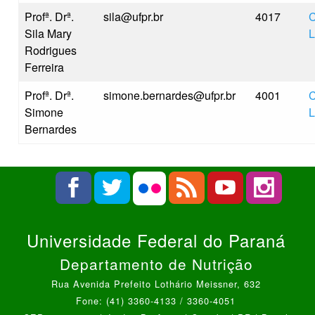
Profª. Drª.
sila@ufpr.br
4017
C
Sila Mary
L
Rodrigues
Ferreira
Profª. Drª.
simone.bernardes@ufpr.br
4001
C
Simone
L
Bernardes
Universidade Federal do Paraná
Departamento de Nutrição
Rua Avenida Prefeito Lothário Meissner, 632
Fone: (41) 3360-4133 / 3360-4051