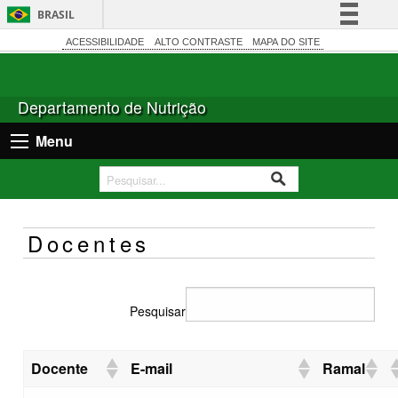
BRASIL
Simplifique!
ACESSIBILIDADE
ALTO CONTRASTE
MAPA DO SITE
Comunica BR
Participe
Departamento de Nutrição
Acesso à informação
Menu
Legislação
Canais
Docentes
Pesquisar
Docente
E-mail
Ramal