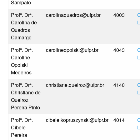
Sampaio
Profª. Drª.
carolinaquadros@ufpr.br
4003
C
Carolina de
L
Quadros
Camargo
Profª. Drª.
carolineopolski@ufpr.br
4043
C
Caroline
L
Opolski
Medeiros
Profª. Drª.
christiane.queiroz@ufpr.br
4140
C
Christiane de
L
Queiroz
Pereira Pinto
Profª. Drª.
cibele.kopruszynski@ufpr.br
4014
C
Cíbele
L
Pereira