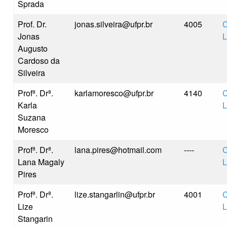
Sprada
Prof. Dr.
jonas.silveira@ufpr.br
4005
C
Jonas
L
Augusto
Cardoso da
Silveira
Profª. Drª.
karlamoresco@ufpr.br
4140
C
Karla
L
Suzana
Moresco
Profª. Drª.
lana.pires@hotmail.com
----
C
Lana Magaly
L
Pires
Profª. Drª.
lize.stangarlin@ufpr.br
4001
C
Lize
L
Stangarin