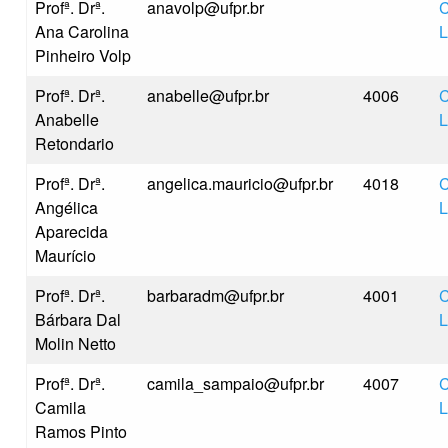
Profª. Drª.
anavolp@ufpr.br
C
Ana Carolina
L
Pinheiro Volp
Profª. Drª.
anabelle@ufpr.br
4006
C
Anabelle
L
Retondario
Profª. Drª.
angelica.mauricio@ufpr.br
4018
C
Angélica
L
Aparecida
Maurício
Profª. Drª.
barbaradm@ufpr.br
4001
C
Bárbara Dal
L
Molin Netto
Profª. Drª.
camila_sampaio@ufpr.br
4007
C
Camila
L
Ramos Pinto