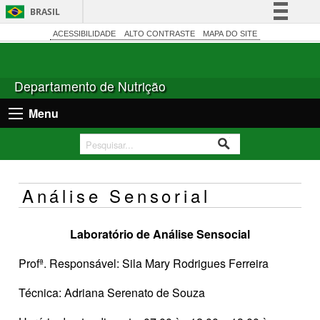
BRASIL
Simplifique!
ACESSIBILIDADE
ALTO CONTRASTE
MAPA DO SITE
Comunica BR
Participe
Departamento de Nutrição
Acesso à informação
Menu
Legislação
Canais
Análise Sensorial
Laboratório de Análise Sensocial
Profª. Responsável: Sila Mary Rodrigues Ferreira
Técnica: Adriana Serenato de Souza