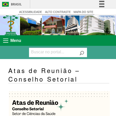
BRASIL
Simplifique!
ACESSIBILIDADE
ALTO CONTRASTE
MAPA DO SITE
Comunica BR
Participe
Acesso à informação
Menu
Legislação
Canais
Atas de Reunião –
Conselho Setorial