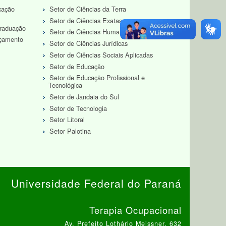
cação
Setor de Ciências da Terra
Setor de Ciências Exatas
Graduação
Setor de Ciências Humanas
rçamento
Setor de Ciências Jurídicas
Setor de Ciências Sociais Aplicadas
Setor de Educação
Setor de Educação Profissional e
Tecnológica
Setor de Jandaia do Sul
Setor de Tecnologia
Setor Litoral
Setor Palotina
Universidade Federal do Paraná
Terapia Ocupacional
Av. Prefeito Lothário Meissner, 632