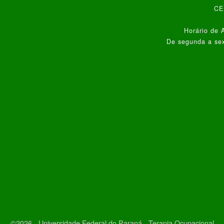
CEP
Horário de 
De segunda a sex
©2026 - Universidade Federal do Paraná - Terapia Ocupacional