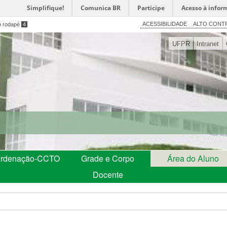
Simplifique!
Comunica BR
Participe
Acesso à infor
ACESSIBILIDADE
ALTO CONT
o rodapé
4
UFPR
Intranet
rdenação-CCTO
Grade e Corpo
Área do Aluno
Docente