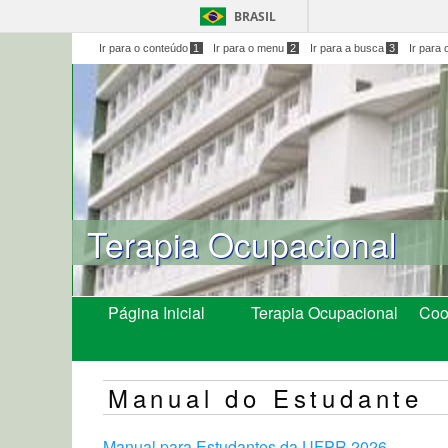
BRASIL
Ir para o conteúdo
1
Ir para o menu
2
Ir para a busca
3
Ir para 
Terapia Ocupacional
Página Inicial
Terapia Ocupacional
Coo
Manual do Estudante
Manual para Estudantes da UFPR 2026