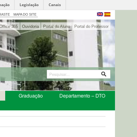
mação
Legislação
Canais
RASTE
MAPA DO SITE
Office 365
Ouvidoria
Portal do Aluno
Portal do Professor
Graduação
Departamento – DTO