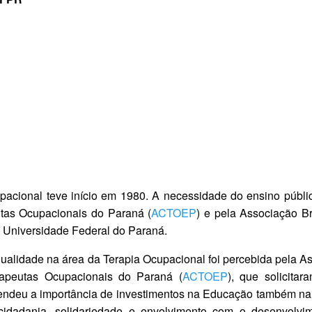
acional teve início em 1980. A necessidade do ensino público
utas Ocupacionais do Paraná (
ACTOEP
) e pela Associação B
na Universidade Federal do Paraná.
 qualidade na área da Terapia Ocupacional foi percebida pela A
rapeutas Ocupacionais do Paraná (
ACTOEP
), que solicit
tendeu a importância de investimentos na Educação também n
idadania, solidariedade e envolvimento com o desenvolvim