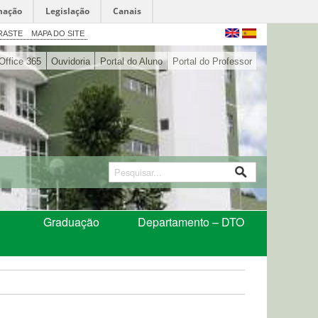
mação
Legislação
Canais
RASTE
MAPA DO SITE
Office 365
Ouvidoria
Portal do Aluno
Portal do Professor
Graduação
Departamento – DTO