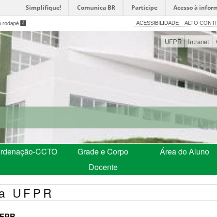
Simplifique!
Comunica BR
Participe
Acesso à infor
ACESSIBILIDADE
ALTO CONT
o rodapé
4
UFPR
Intranet
rdenação-CCTO
Grade e Corpo
Área do Aluno
Docente
na UFPR
UFPR