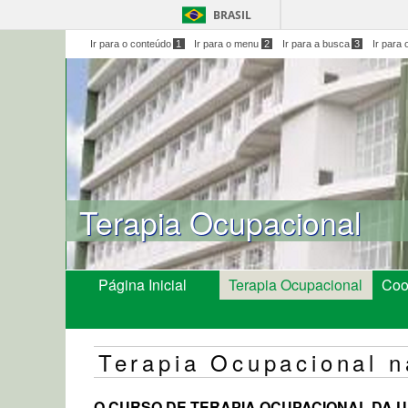
BRASIL
Ir para o conteúdo
1
Ir para o menu
2
Ir para a busca
3
Ir para 
Terapia Ocupacional
Página Inicial
Terapia Ocupacional
Coo
Terapia Ocupacional 
O CURSO DE TERAPIA OCUPACIONAL DA 