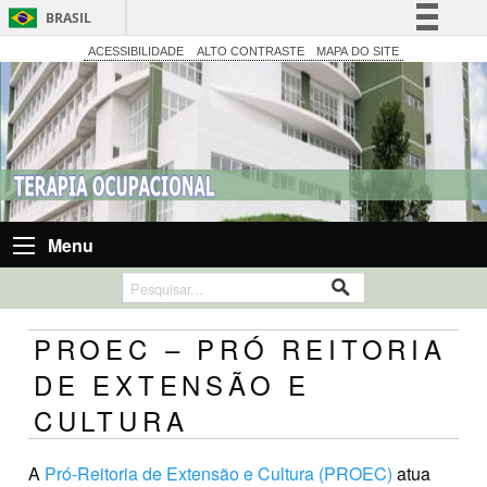
BRASIL
Simplifique!
ACESSIBILIDADE
ALTO CONTRASTE
MAPA DO SITE
Comunica BR
Participe
Acesso à informação
Legislação
Canais
Menu
PROEC – PRÓ REITORIA
DE EXTENSÃO E
CULTURA
A
Pró-Reitoria de Extensão e Cultura (PROEC)
atua