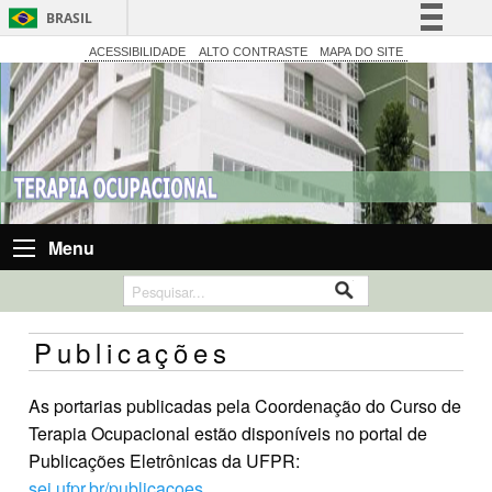
BRASIL
Simplifique!
ACESSIBILIDADE
ALTO CONTRASTE
MAPA DO SITE
Comunica BR
Participe
Acesso à informação
Legislação
Canais
Menu
Publicações
As portarias publicadas pela Coordenação do Curso de
Terapia Ocupacional estão disponíveis no portal de
Publicações Eletrônicas da UFPR:
sei.ufpr.br/publicacoes