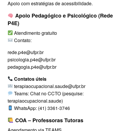
Apoio com estratégias de acessibilidade.
Apoio Pedagógico e Psicológico (Rede
P4E)
Atendimento gratuito
Contato:
rede.p4e@ufpr.br
psicologia.p4e@ufpr.br
pedagogia.p4e@ufpr.br
Contatos úteis
terapiaocupacional.saude@ufpr.br
Teams: Chat no CCTO (pesquise:
terapiaocupacional.saude)
WhatsApp: (41) 3361-3746
COA – Professoras Tutoras
Agendamento via TEAMS