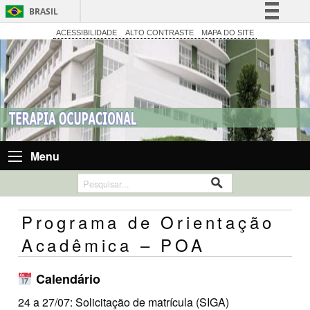
BRASIL
Simplifique!
ACESSIBILIDADE
ALTO CONTRASTE
MAPA DO SITE
Comunica BR
Participe
Acesso à informação
Legislação
Canais
Menu
Programa de Orientação
Acadêmica – POA
Calendário
24 a 27/07: Solicitação de matrícula (SIGA)