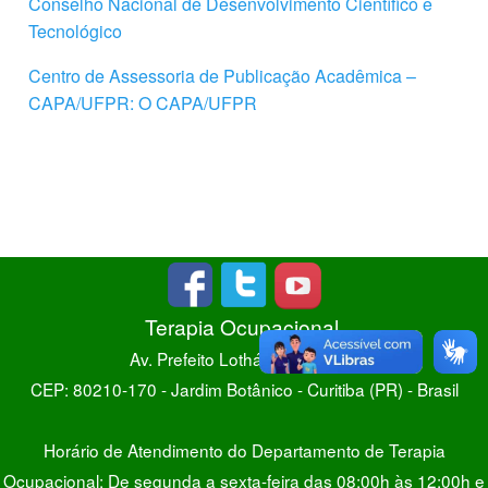
Conselho Nacional de Desenvolvimento Científico e
Tecnológico
Centro de Assessoria de Publicação Acadêmica –
CAPA/UFPR: O CAPA/UFPR
Terapia Ocupacional
Av. Prefeito Lothário Meissner
CEP: 80210-170 - Jardim Botânico - Curitiba (PR) - Brasil
Horário de Atendimento do Departamento de Terapia
Ocupacional: De segunda a sexta-feira das 08:00h às 12:00h e