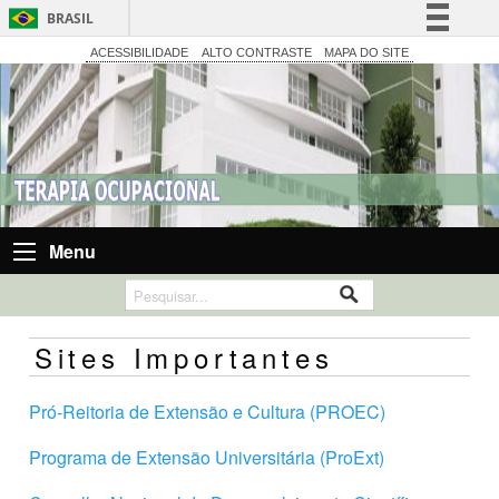
BRASIL
Simplifique!
ACESSIBILIDADE
ALTO CONTRASTE
MAPA DO SITE
Comunica BR
Participe
Acesso à informação
Legislação
Canais
Menu
Sites Importantes
Pró-Reitoria de Extensão e Cultura (PROEC)
Programa de Extensão Universitária (ProExt)