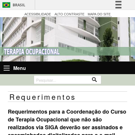
BRASIL
Simplifique!
ACESSIBILIDADE
ALTO CONTRASTE
MAPA DO SITE
Comunica BR
Participe
Acesso à informação
Legislação
Canais
Menu
Requerimentos
Requerimentos para a Coordenação do Curso
de Terapia Ocupacional que não são
realizados via SIGA deverão ser assinados e
encaminhados digitalizados para o e-mail