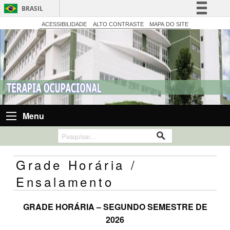
BRASIL
Simplifique!
ACESSIBILIDADE
ALTO CONTRASTE
MAPA DO SITE
Comunica BR
Participe
Acesso à informação
Legislação
Canais
Menu
Grade Horária /
Ensalamento
GRADE HORÁRIA – SEGUNDO SEMESTRE DE
2026