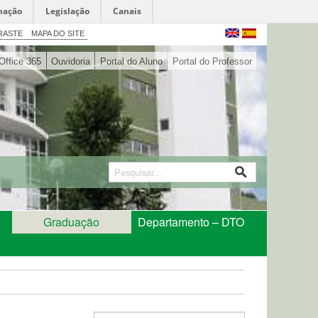
mação
Legislação
Canais
RASTE
MAPA DO SITE
Office 365
Ouvidoria
Portal do Aluno
Portal do Professor
Graduação
Departamento – DTO