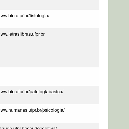
www.bio.ufpr.br/fisiologia/
www.letraslibras.ufpr.br
/www.bio.ufpr.br/patologiabasica/
/www.humanas.ufpr.br/psicologia/
/saude.ufpr.br/saudecoletiva/