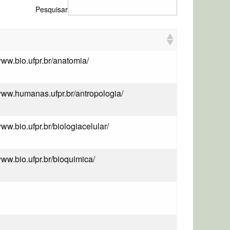
Pesquisar
/www.bio.ufpr.br/anatomia/
/www.humanas.ufpr.br/antropologia/
www.bio.ufpr.br/biologiacelular/
www.bio.ufpr.br/bioquimica/