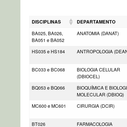
DISCIPLINAS
DEPARTAMENTO
BA025, BA026,
ANATOMIA (DANAT)
BA051 e BA052
HS035 e HS184
ANTROPOLOGIA (DEA
BC033 e BC068
BIOLOGIA CELULAR
(DBIOCEL)
BQ053 e BQ066
BIOQUÍMICA E BIOLOG
MOLECULAR (DBIOQ)
MC600 e MC601
CIRURGIA (DCIR)
BT026
FARMACOLOGIA