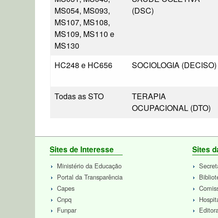
MS054, MS093,
(DSC)
MS107, MS108,
MS109, MS110 e
MS130
HC248 e HC656
SOCIOLOGIA (DECISO)
Todas as STO
TERAPIA
OCUPACIONAL (DTO)
Sites de Interesse
Sites 
Ministério da Educação
Secret
Portal da Transparência
Biblio
Capes
Comiss
Cnpq
Hospit
Funpar
Edito