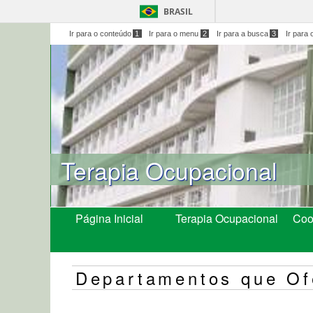
BRASIL
Ir para o conteúdo
1
Ir para o menu
2
Ir para a busca
3
Ir para 
Terapia Ocupacional
Página Inicial
Terapia Ocupacional
Coo
Departamentos que Of