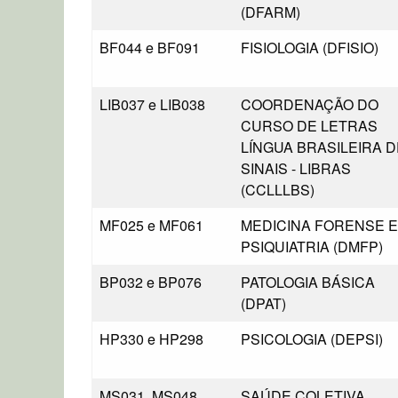
(DFARM)
BF044 e BF091
FISIOLOGIA (DFISIO)
LIB037 e LIB038
COORDENAÇÃO DO
CURSO DE LETRAS
LÍNGUA BRASILEIRA D
SINAIS - LIBRAS
(CCLLLBS)
MF025 e MF061
MEDICINA FORENSE E
PSIQUIATRIA (DMFP)
BP032 e BP076
PATOLOGIA BÁSICA
(DPAT)
HP330 e HP298
PSICOLOGIA (DEPSI)
MS031, MS048,
SAÚDE COLETIVA