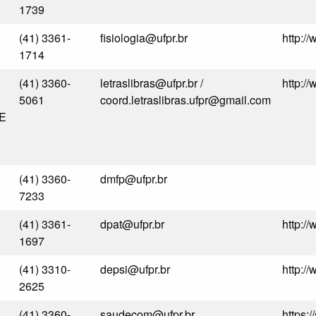
1739
(41) 3361-
fisiologia@ufpr.br
http://
1714
(41) 3360-
letraslibras@ufpr.br /
http://
5061
coord.letraslibras.ufpr@gmail.com
E
(41) 3360-
dmfp@ufpr.br
7233
(41) 3361-
dpat@ufpr.br
http:/
1697
(41) 3310-
depsi@ufpr.br
http:/
2625
(41) 3360-
saudecom@ufpr.br
https:/