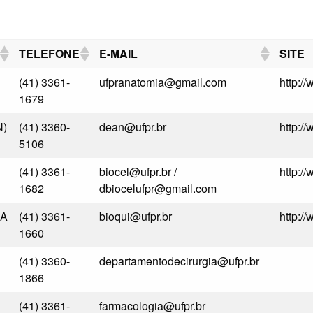
TELEFONE
E-MAIL
SITE
(41) 3361-
ufpranatomia@gmail.com
http:/
1679
N)
(41) 3360-
dean@ufpr.br
http:/
5106
(41) 3361-
biocel@ufpr.br /
http://
1682
dbiocelufpr@gmail.com
IA
(41) 3361-
bioqui@ufpr.br
http://
1660
(41) 3360-
departamentodecirurgia@ufpr.br
1866
(41) 3361-
farmacologia@ufpr.br