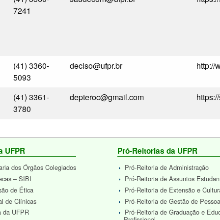
7241
(41) 3360-
deciso@ufpr.br
http:/
5093
(41) 3361-
depteroc@gmail.com
https:
3780
da UFPR
Pró-Reitorias da UFPR
aria dos Órgãos Colegiados
Pró-Reitoria de Administração
tecas – SIBI
Pró-Reitoria de Assuntos Estudan
ão de Ética
Pró-Reitoria de Extensão e Cultur
al de Clínicas
Pró-Reitoria de Gestão de Pesso
ra da UFPR
Pró-Reitoria de Graduação e Edu
Profissional