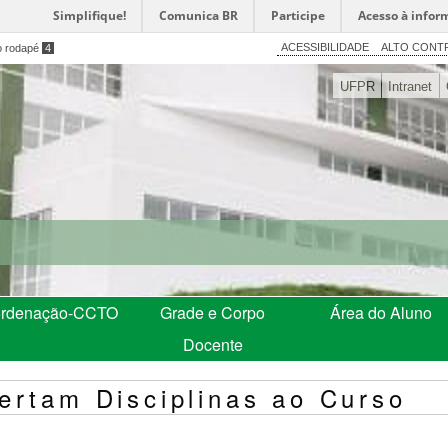
Simplifique!
Comunica BR
Participe
Acesso à infor
ACESSIBILIDADE
ALTO CONT
o rodapé
4
UFPR
Intranet
rdenação-CCTO
Grade e Corpo
Área do Aluno
Docente
ertam Disciplinas ao Curso