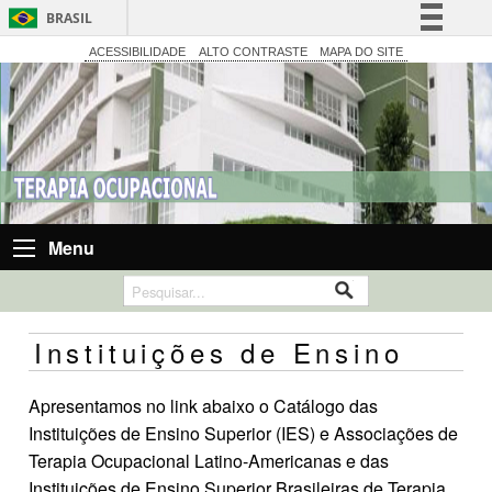
BRASIL
Simplifique!
ACESSIBILIDADE
ALTO CONTRASTE
MAPA DO SITE
Comunica BR
Participe
Acesso à informação
Legislação
Canais
Menu
Instituições de Ensino
Apresentamos no link abaixo o Catálogo das
Instituições de Ensino Superior (IES) e Associações de
Terapia Ocupacional Latino-Americanas e das
Instituições de Ensino Superior Brasileiras de Terapia