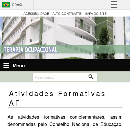
BRASIL
Simplifique!
ACESSIBILIDADE
ALTO CONTRASTE
MAPA DO SITE
Comunica BR
Participe
Acesso à informação
Legislação
Canais
Menu
Atividades Formativas –
AF
As atividades formativas complementares, assim
denominadas pelo Conselho Nacional de Educação,