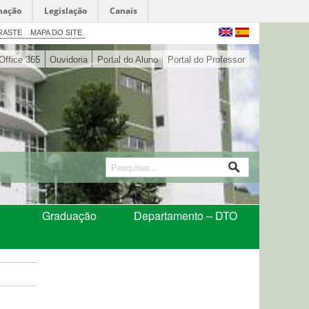
mação
Legislação
Canais
RASTE
MAPA DO SITE
Office 365
Ouvidoria
Portal do Aluno
Portal do Professor
Graduação
Departamento – DTO