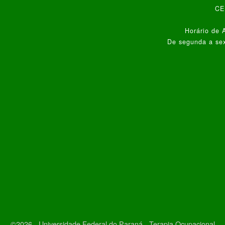
CEP
Horário de 
De segunda a sex
©2026 - Universidade Federal do Paraná - Terapia Ocupacional