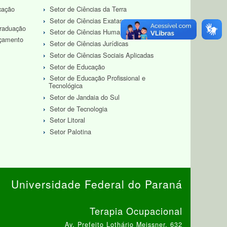
cação
Setor de Ciências da Terra
Setor de Ciências Exatas
Graduação
Setor de Ciências Humanas
rçamento
Setor de Ciências Jurídicas
Setor de Ciências Sociais Aplicadas
Setor de Educação
Setor de Educação Profissional e
Tecnológica
Setor de Jandaia do Sul
Setor de Tecnologia
Setor Litoral
Setor Palotina
Universidade Federal do Paraná
Terapia Ocupacional
Av. Prefeito Lothário Meissner, 632