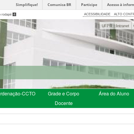
Simplifique!
Comunica BR
Participe
Acesso à infor
ACESSIBILIDADE
ALTO CONT
o rodapé
4
UFPR
Intranet
rdenação-CCTO
Grade e Corpo
Área do Aluno
Docente