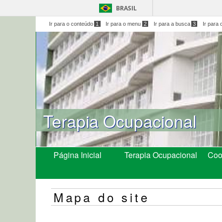
BRASIL
Ir para o conteúdo
1
Ir para o menu
2
Ir para a busca
3
Ir para 
Terapia Ocupacional
Página Inicial
Terapia Ocupacional
Coo
Mapa do site