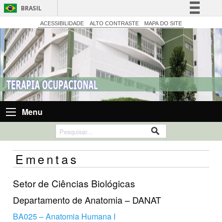
BRASIL
Simplifique!
ACESSIBILIDADE
ALTO CONTRASTE
MAPA DO SITE
Comunica BR
Participe
Acesso à informação
Legislação
Canais
Menu
Ementas
Setor de Ciências Biológicas
Departamento de Anatomia – DANAT
BA025 – Anatomia Humana I