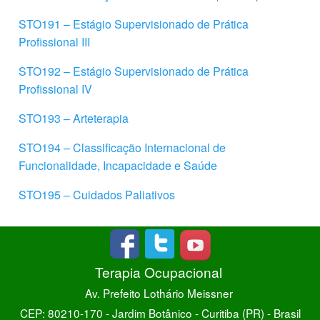
STO191 – Estágio Supervisionado de Prática
Profissional III
STO192 – Estágio Supervisionado de Prática
Profissional IV
STO193 – Arteterapia
STO194 – Classificação Internacional de
Funcionalidade, Incapacidade e Saúde
STO195
–
Cuidados Paliativos
Terapia Ocupacional
Av. Prefeito Lothário Meissner
CEP: 80210-170 - Jardim Botânico - Curitiba (PR) - Brasil